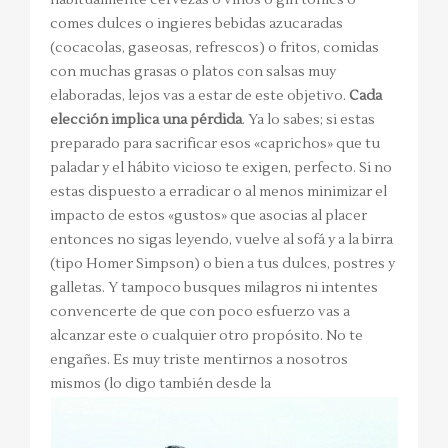
habitualmente cervezas o vinos o gin tonics o
comes dulces o ingieres bebidas azucaradas
(cocacolas, gaseosas, refrescos) o fritos, comidas
con muchas grasas o platos con salsas muy
elaboradas, lejos vas a estar de este objetivo.
Cada
elección implica una pérdida
. Ya lo sabes; si estas
preparado para sacrificar esos «caprichos» que tu
paladar y el hábito vicioso te exigen, perfecto. Si no
estas dispuesto a erradicar o al menos minimizar el
impacto de estos «gustos» que asocias al placer
entonces no sigas leyendo, vuelve al sofá y a la birra
(tipo Homer Simpson) o bien a tus dulces, postres y
galletas. Y tampoco busques milagros ni intentes
convencerte de que con poco esfuerzo vas a
alcanzar este o cualquier otro propósito. No te
engañes. Es muy triste mentirnos a nosotros
mismos (lo digo también desde la