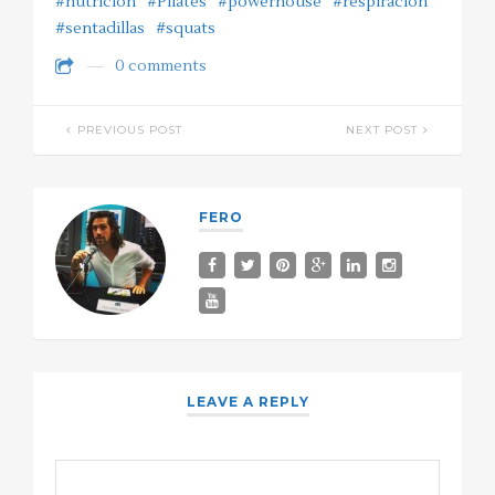
#nutrición
#Pilates
#powerhouse
#respiración
#sentadillas
#squats
0 comments
PREVIOUS POST
NEXT POST
FERO
LEAVE A REPLY