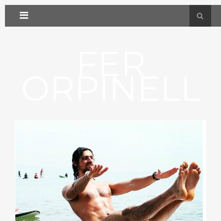
FER
ORPINELL