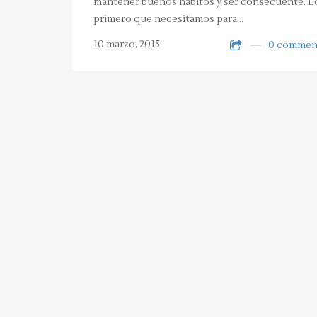
mantener buenos hábitos y ser consecuente. L
primero que necesitamos para…
10 marzo, 2015
0 commen