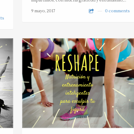
impartimos, con mucha gratitud y entusiasmo,…
9 mayo, 2017
0 comments
ts