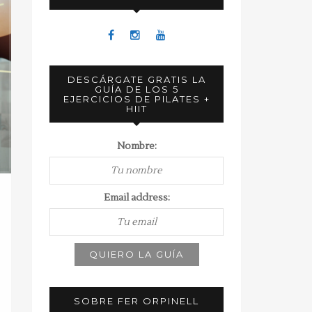
DESCÁRGATE GRATIS LA
GUÍA DE LOS 5
EJERCICIOS DE PILATES +
HIIT
Nombre:
Email address:
SOBRE FER ORPINELL