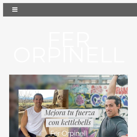
FER
ORPINELL