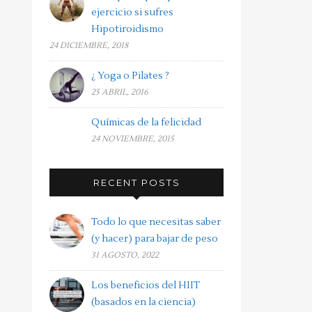
ejercicio si sufres
Hipotiroidismo
24 DICIEMBRE, 2018
¿ Yoga o Pilates ?
25 ABRIL, 2016
Químicas de la felicidad
24 NOVIEMBRE, 2015
RECENT POSTS
Todo lo que necesitas saber
(y hacer) para bajar de peso
31 AGOSTO, 2022
Los beneficios del HIIT
(basados en la ciencia)