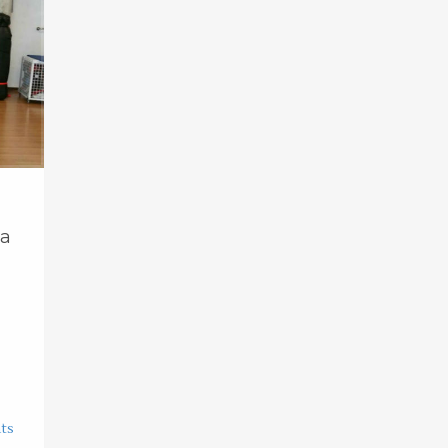
ma
ts