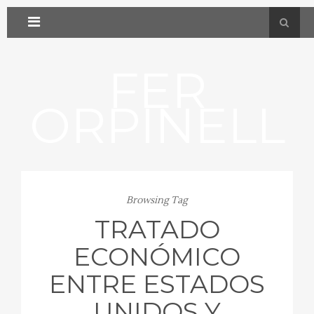
FER
ORPINELL
Browsing Tag
TRATADO
ECONÓMICO
ENTRE ESTADOS
UNIDOS Y