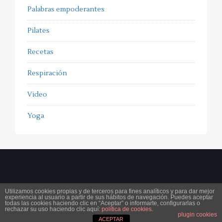
Palabras empoderantes
Pilates
Recetas
Respiración
Video
Yoga
Utilizamos cookies propias y de terceros para fines analíticos y para dar mejor
experiencia al usuario a partir de sus hábitos de navegación. Puedes aceptar
Copyright 2025
ferorpinell.com
. All Rights Reserved.
Aviso legal
Condiciones generales de
todas las cookies haciendo clic en “Aceptar” o informarte, configurarlas o
rechazar su uso haciendo clic aquí:
política de cookies
.
contratación
Política de cookies
Protección de datos
plugin cookies
ACEPTAR