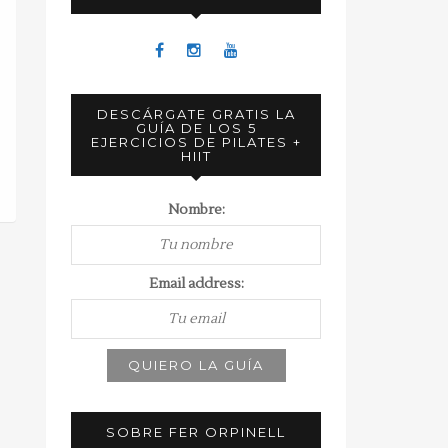
DESCÁRGATE GRATIS LA
GUÍA DE LOS 5
EJERCICIOS DE PILATES +
HIIT
Nombre:
Email address:
SOBRE FER ORPINELL