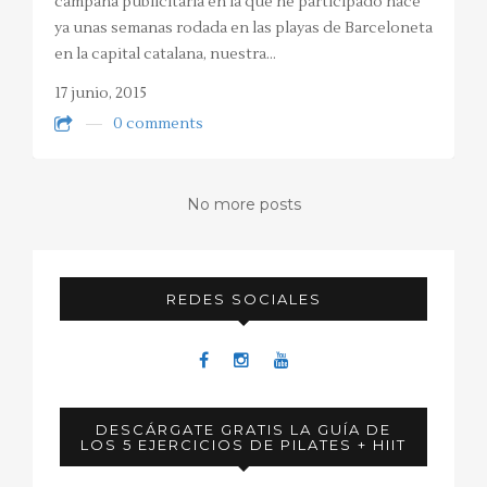
campaña publicitaria en la que he participado hace
ya unas semanas rodada en las playas de Barceloneta
en la capital catalana, nuestra…
17 junio, 2015
0 comments
No more posts
REDES SOCIALES
DESCÁRGATE GRATIS LA GUÍA DE
LOS 5 EJERCICIOS DE PILATES + HIIT