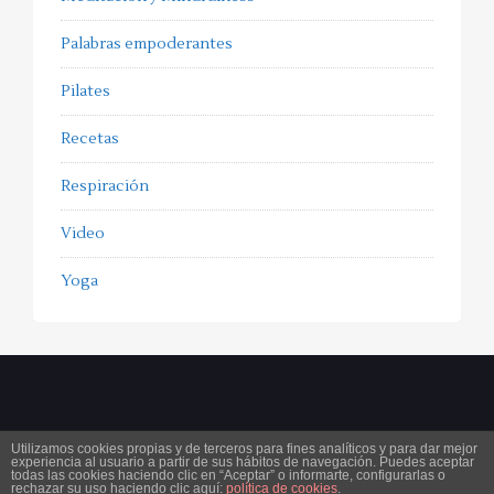
Palabras empoderantes
Pilates
Recetas
Respiración
Video
Yoga
Utilizamos cookies propias y de terceros para fines analíticos y para dar mejor
experiencia al usuario a partir de sus hábitos de navegación. Puedes aceptar
Copyright 2025
ferorpinell.com
. All Rights Reserved.
Aviso legal
Condiciones generales de
todas las cookies haciendo clic en “Aceptar” o informarte, configurarlas o
rechazar su uso haciendo clic aquí:
política de cookies
.