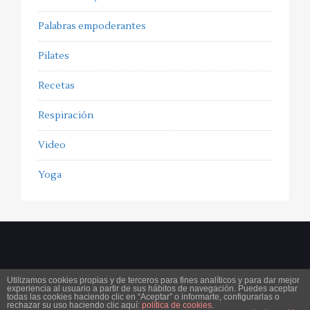
Palabras empoderantes
Pilates
Recetas
Respiración
Video
Yoga
Utilizamos cookies propias y de terceros para fines analíticos y para dar mejor
experiencia al usuario a partir de sus hábitos de navegación. Puedes aceptar
Copyright 2025
ferorpinell.com
. All Rights Reserved.
Aviso legal
Condiciones generales de
todas las cookies haciendo clic en “Aceptar” o informarte, configurarlas o
rechazar su uso haciendo clic aquí:
política de cookies
.
contratación
Política de cookies
Protección de datos