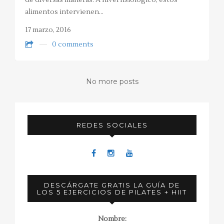
de diversas maneras. A nivel fisiológico, estos
alimentos intervienen…
17 marzo, 2016
0 comments
No more posts
REDES SOCIALES
DESCÁRGATE GRATIS LA GUÍA DE
LOS 5 EJERCICIOS DE PILATES + HIIT
Nombre: