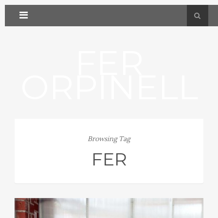
FER
ORPINELL
Browsing Tag
FER