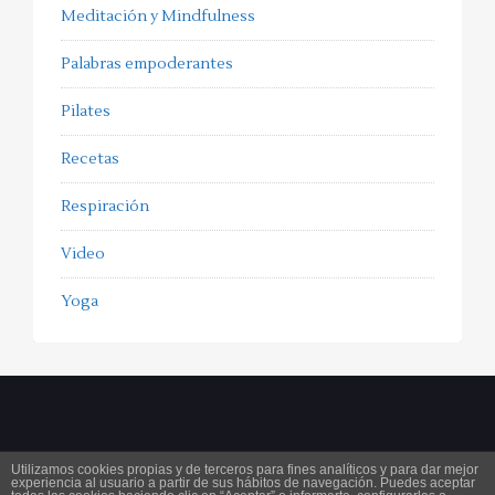
Meditación y Mindfulness
Palabras empoderantes
Pilates
Recetas
Respiración
Video
Yoga
Utilizamos cookies propias y de terceros para fines analíticos y para dar mejor
experiencia al usuario a partir de sus hábitos de navegación. Puedes aceptar
Copyright 2025
ferorpinell.com
. All Rights Reserved.
Aviso legal
Condiciones generales de