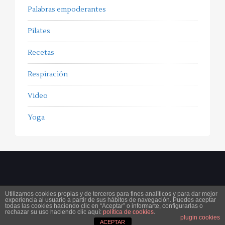
Palabras empoderantes
Pilates
Recetas
Respiración
Video
Yoga
Utilizamos cookies propias y de terceros para fines analíticos y para dar mejor
experiencia al usuario a partir de sus hábitos de navegación. Puedes aceptar
Copyright 2025
ferorpinell.com
. All Rights Reserved.
Aviso legal
Condiciones generales de
todas las cookies haciendo clic en “Aceptar” o informarte, configurarlas o
rechazar su uso haciendo clic aquí:
política de cookies
.
contratación
Política de cookies
Protección de datos
plugin cookies
ACEPTAR