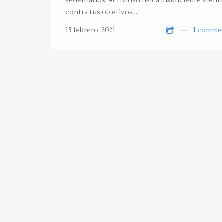
sedentarios. Actividad física insuficiente atent
contra tus objetivos.…
15 febrero, 2021
1 comme