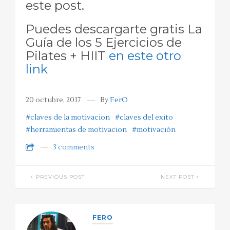
este post.
Puedes descargarte gratis La
Guía de los 5 Ejercicios de
Pilates + HIIT
en este otro
link
20 octubre, 2017
By
FerO
#claves de la motivacion
#claves del exito
#herramientas de motivacion
#motivación
3 comments
PREVIOUS POST
NEXT POST
FERO