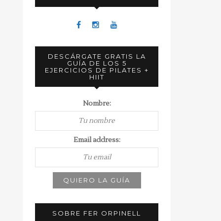
DESCÁRGATE GRATIS LA
GUÍA DE LOS 5
EJERCICIOS DE PILATES +
HIIT
Nombre:
Email address:
SOBRE FER ORPINELL