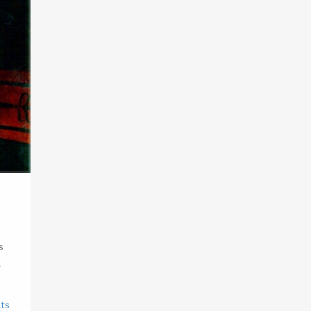
s
n
ts