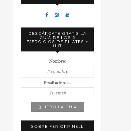
DESCÁRGATE GRATIS LA
GUÍA DE LOS 5
EJERCICIOS DE PILATES +
HIIT
Nombre:
Email address:
SOBRE FER ORPINELL