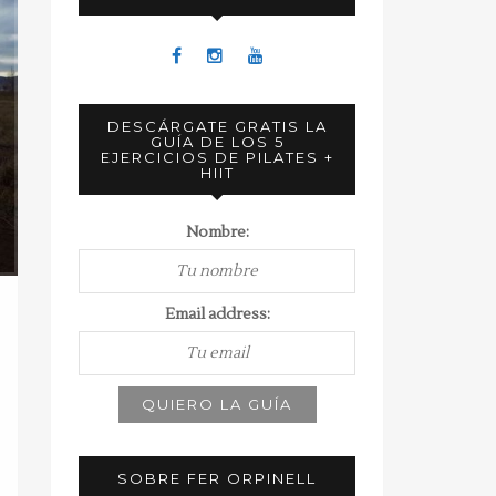
DESCÁRGATE GRATIS LA
GUÍA DE LOS 5
EJERCICIOS DE PILATES +
HIIT
Nombre:
Email address:
SOBRE FER ORPINELL