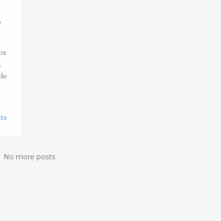
y
os
,
de
ts
No more posts