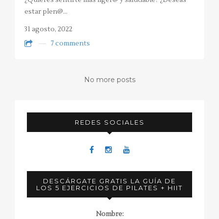
¿Quieres sentirte más liger@ y saludable? ¿Deseas
estar plen@…
31 agosto, 2022
7 comments
No more posts
REDES SOCIALES
DESCÁRGATE GRATIS LA GUÍA DE
LOS 5 EJERCICIOS DE PILATES + HIIT
Nombre: