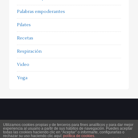
Palabras empoderantes
Pilates
Recetas
Respiración
Video
Yoga
Utilizamos cookies propias y de terceros para fines analíticos y para dar mejor
experiencia al usuario a partir de sus hábitos de navegación. Puedes aceptar
Copyright 2025
ferorpinell.com
. All Rights Reserved.
Aviso legal
Condiciones generales de
todas las cookies haciendo clic en “Aceptar” o informarte, configurarlas o
rechazar su uso haciendo clic aquí:
política de cookies
.
contratación
Política de cookies
Protección de datos