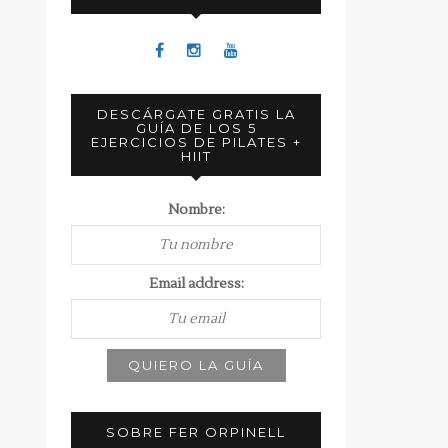
DESCÁRGATE GRATIS LA
GUÍA DE LOS 5
EJERCICIOS DE PILATES +
HIIT
Nombre:
Email address:
SOBRE FER ORPINELL