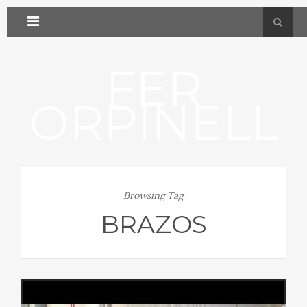
FER
ORPINELL
Browsing Tag
BRAZOS