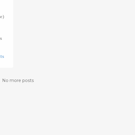
se)
us
ts
No more posts