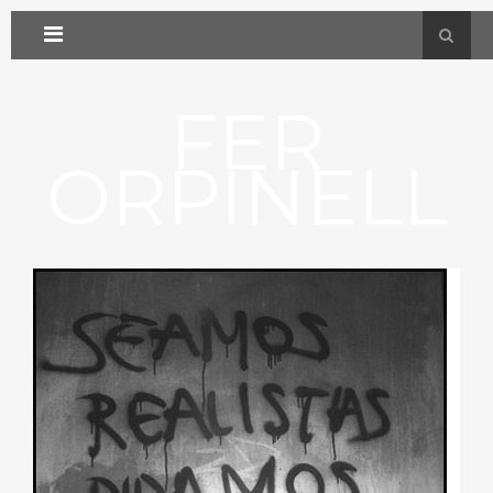
FER
ORPINELL