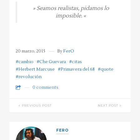
» Seamos realistas, pidamos lo
imposible. «
20 marzo, 2015
By
FerO
#cambio
#Che Guevara
#citas
#Herbert Marcuse
#Primavera del 68
#quote
#revolución
0 comments
PREVIOUS POST
NEXT POST
FERO