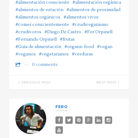
#alimentación consciente
#alimentación orgánica
#alimentos de estación
#alimentos de proximidad
#alimentos orgánicos
#alimentos vivos
#comer conscientemente
#crudiveganismo
#crudivoros
#Diego De Castro
#Fer Orpinell
#Fernando Orpinell
#frutas
#Guía de alimentación
#organic food
#vegan
#veganos
#vegetarianos
#verduras
0 comments
PREVIOUS POST
NEXT POST
FERO