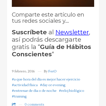
Comparte este artículo en
tus redes sociales y…
Suscríbete
al
Newsletter
,
así podrás descargarte
gratis la “
Guía de Hábitos
Conscientes
“
9 febrero, 2016
By
FerO
#a que hora del día es mejor hacer ejercicio
#actividad física
#day or evening
#entrenar de dia o de noche
#reloj biológico
#training
0 comments