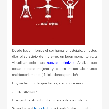
Desde hace milenios el ser humano festejaba en estos
días el
solsticio de invierno
, un buen momento para
visualizar todos tus
nuevos objetivos
. Analiza que
cosas puedes mejorar y cuales metas alcanzaste
satisfactoriamente (¡felicitaciones por ello!).
Hoy sé feliz con lo que tienes, con lo que eres.
¡ Feliz Navidad !
Comparte este artículo en tus redes sociales y…
Suscríbete
al
Newsletter
, así podrás descargarte