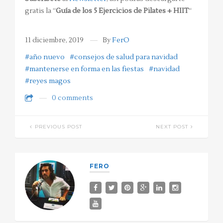
gratis la “
Guía de los 5 Ejercicios de Pilates + HIIT
“
11 diciembre, 2019
By
FerO
#año nuevo
#consejos de salud para navidad
#mantenerse en forma en las fiestas
#navidad
#reyes magos
0 comments
PREVIOUS POST
NEXT POST
FERO