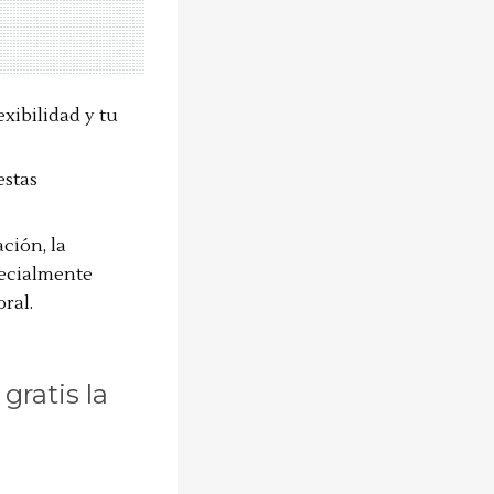
exibilidad y tu
estas
ación, la
pecialmente
ral.
gratis la