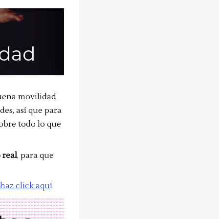
idad
buena movilidad
des, así que para
obre todo lo que
 real
, para que
haz click aqu
í