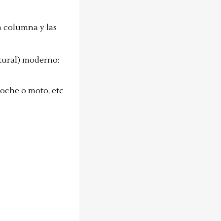
a columna y las
tural) moderno:
coche o moto, etc