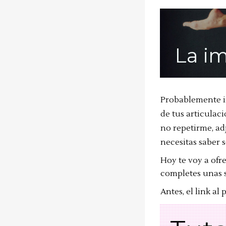
La im
Probablemente in
de tus articulac
no repetirme, a
necesitas saber s
Hoy te voy a ofre
completes unas 
Antes, el link al