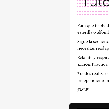
Tuto
Para que te olvi
esterilla o alfo
Sigue la secuenc
necesitas readap
Relájate y
respir
acción
. Practica
Puedes realizar 
independientemen
¡DALE!