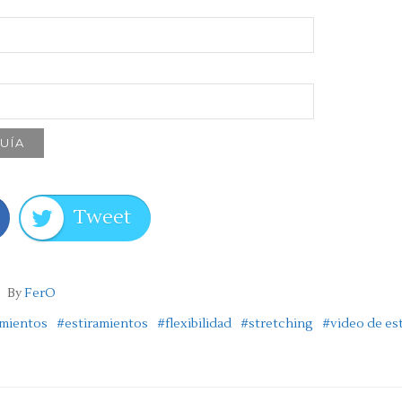
Tweet
By
FerO
amientos
#estiramientos
#flexibilidad
#stretching
#video de es