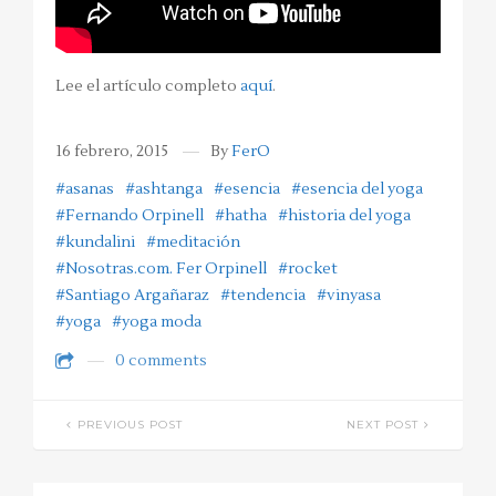
Lee el artículo completo
aquí
.
16 febrero, 2015
By
FerO
#asanas
#ashtanga
#esencia
#esencia del yoga
#Fernando Orpinell
#hatha
#historia del yoga
#kundalini
#meditación
#Nosotras.com. Fer Orpinell
#rocket
#Santiago Argañaraz
#tendencia
#vinyasa
#yoga
#yoga moda
0 comments
PREVIOUS POST
NEXT POST