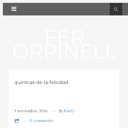
FER
ORPINELL
quimicas-de-la-felicidad
3 noviembre, 2016
By
FerO
0 comments