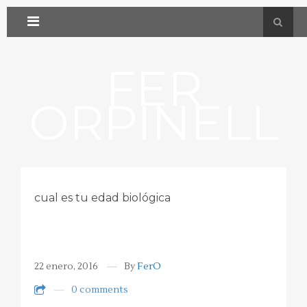
FER
ORPINELL
cual es tu edad biológica
22 enero, 2016
By
FerO
0 comments