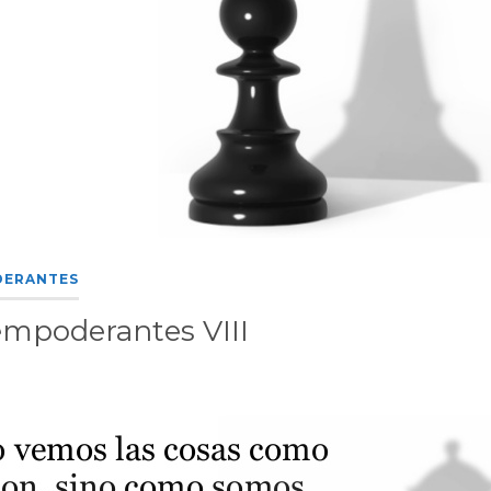
DERANTES
empoderantes VIII