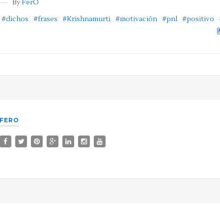
By
FerO
#dichos
#frases
#Krishnamurti
#motivación
#pnl
#positivo
FERO