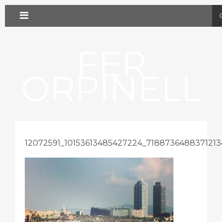
FER
ORPINELL
12072591_10153613485427224_7188736488371213