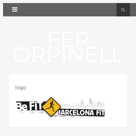
FER
ORPINELL
logo