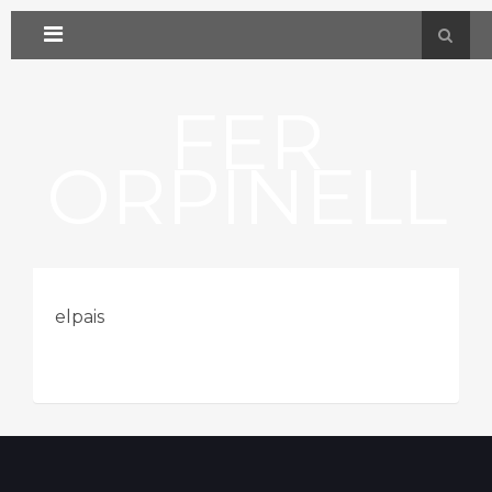
FER
ORPINELL
elpais