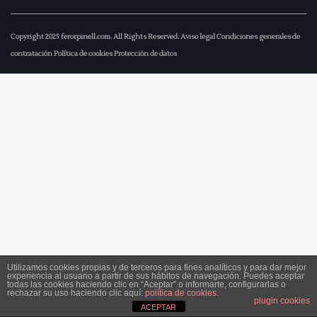
Copyright 2025
ferorpinell.com
. All Rights Reserved.
Aviso legal
Condiciones generales de
contratación
Política de cookies
Protección de datos
Utilizamos cookies propias y de terceros para fines analíticos y para dar mejor
experiencia al usuario a partir de sus hábitos de navegación. Puedes aceptar
todas las cookies haciendo clic en “Aceptar” o informarte, configurarlas o
rechazar su uso haciendo clic aquí:
política de cookies
.
plugin cookies
ACEPTAR